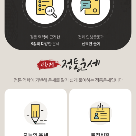
에 꼭 맞는
정통 역학에 근거한
전페 인생총운과
남녀관
부적서비스
8종의 다양한 운세
신묘한 풀이
시원
정통 역학에 기반해 운세를 알기 쉽게 풀이하는 정통운세입니다
오늘의 운세
토정비결