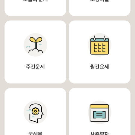
주간운세
월간운세
꿈해몽
사주팔자